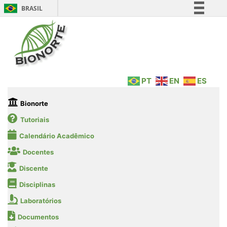
BRASIL
Simplifique!
Comunica BR
Participe
Acesso à informação
PT
EN
ES
Legislação
Canais
Bionorte
Tutoriais
Calendário Acadêmico
Docentes
Discente
Disciplinas
Laboratórios
Documentos