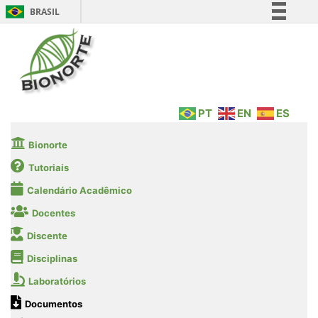
BRASIL
Simplifique!
Comunica BR
Participe
Acesso à informação
PT
EN
ES
Legislação
Canais
Bionorte
Tutoriais
Calendário Acadêmico
Docentes
Discente
Disciplinas
Laboratórios
Documentos