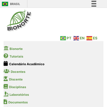
BRASIL
Simplifique!
Comunica BR
Participe
Acesso à informação
PT
EN
ES
Legislação
Canais
Bionorte
Tutoriais
Calendário Acadêmico
Docentes
Discente
Disciplinas
Laboratórios
Documentos