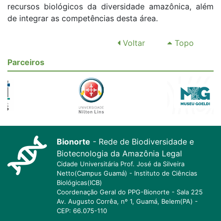
recursos biológicos da diversidade amazônica, além
de integrar as competências desta área.
Voltar
Topo
Parceiros
Bionorte
- Rede de Biodiversidade e
Biotecnologia da Amazônia Legal
Cidade Universitária Prof. José da Silveira
Netto(Campus Guamá) - Instituto de Ciências
Biológicas(ICB)
Coordenação Geral do PPG-Bionorte - Sala 225
Av. Augusto Corrêa, nº 1, Guamá, Belem(PA) -
CEP: 66.075-110