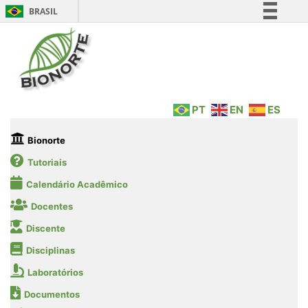
BRASIL
Simplifique!
Comunica BR
Participe
Acesso à informação
PT
EN
ES
Legislação
Canais
Bionorte
Tutoriais
Calendário Acadêmico
Docentes
Discente
Disciplinas
Laboratórios
Documentos