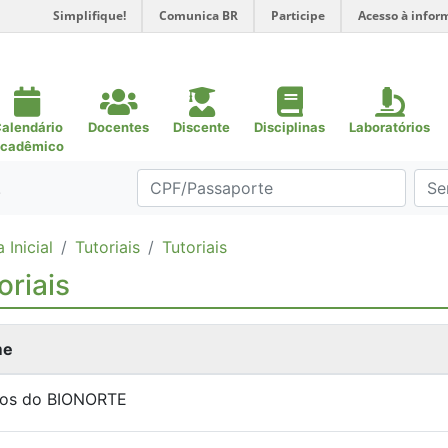
Simplifique!
Comunica BR
Participe
Acesso à infor
alendário
Docentes
Discente
Disciplinas
Laboratórios
cadêmico
.
 Inicial
Tutoriais
Tutoriais
oriais
me
nos do BIONORTE