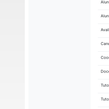
Alun
Alun
Aval
Can
Coo
Doc
Tut
Tuto