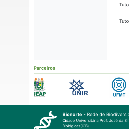
Tuto
Tuto
Parceiros
Bionorte
- Rede de Biodiversi
Cidade Universitária Prof. José da S
Biológicas(ICB)