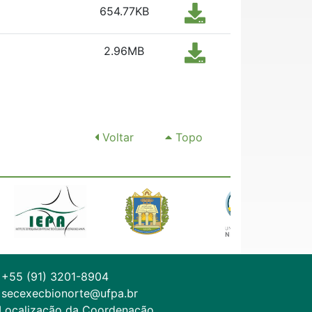
654.77KB
2.96MB
Voltar
Topo
+55 (91) 3201-8904
secexecbionorte@ufpa.br
Localização da Coordenação