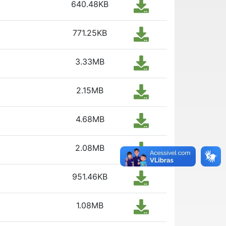
640.48KB
771.25KB
3.33MB
2.15MB
4.68MB
2.08MB
951.46KB
1.08MB