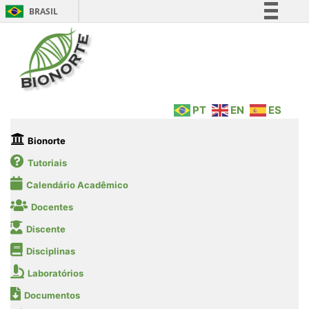
BRASIL
Simplifique!
Comunica BR
Participe
Acesso à informação
PT
EN
ES
Legislação
Canais
Bionorte
Tutoriais
Calendário Acadêmico
Docentes
Discente
Disciplinas
Laboratórios
Documentos