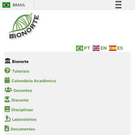
BRASIL
Simplifique!
Comunica BR
Participe
Acesso à informação
PT
EN
ES
Legislação
Canais
Bionorte
Tutoriais
Calendário Acadêmico
Docentes
Discente
Disciplinas
Laboratórios
Documentos