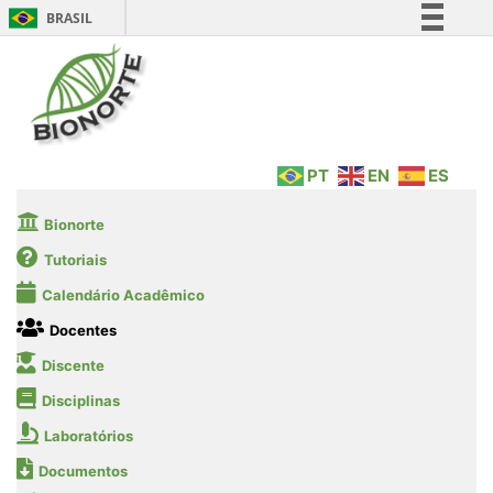
BRASIL
Simplifique!
Comunica BR
Participe
Acesso à informação
PT
EN
ES
Legislação
Canais
Bionorte
Tutoriais
Calendário Acadêmico
Docentes
Discente
Disciplinas
Laboratórios
Documentos