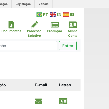
mação
Legislação
Canais
PT
EN
ES
Documentos
Processo
Produção
Minha
Seletivo
Conta
Entrar
ição
E-mail
Lattes