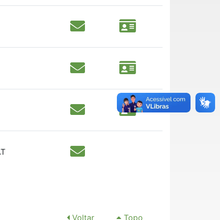
T
Voltar
Topo