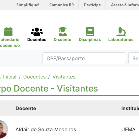
Simplifique!
Comunica BR
Participe
Acesso à infor
alendário
Docentes
Discente
Disciplinas
Laboratórios
cadêmico
 Inicial
Docentes
Visitantes
po Docente - Visitantes
Docente
Institu
Aldair de Souza Medeiros
UFMA