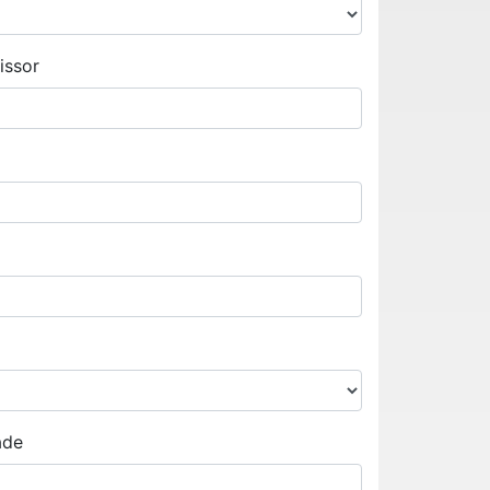
issor
ade