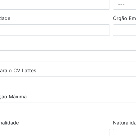
idade
Órgão Em
l
para o CV Lattes
ação Máxima
nalidade
Naturalid