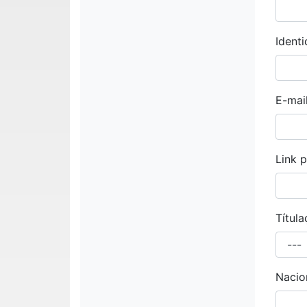
Ident
E-mai
Link 
Títul
Nacio