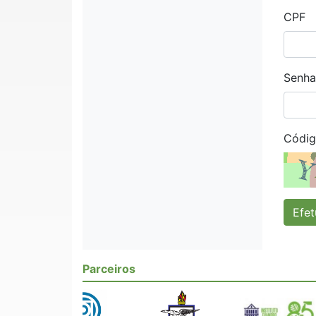
CPF
Senha
Códig
Efet
Parceiros