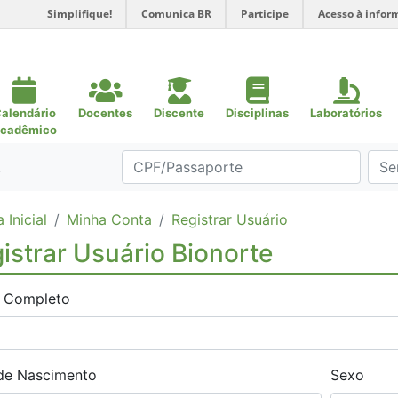
Simplifique!
Comunica BR
Participe
Acesso à infor
alendário
Docentes
Discente
Disciplinas
Laboratórios
cadêmico
.
 Inicial
Minha Conta
Registrar Usuário
istrar Usuário Bionorte
 Completo
de Nascimento
Sexo