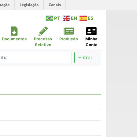
mação
Legislação
Canais
PT
EN
ES
Documentos
Processo
Produção
Minha
Seletivo
Conta
Entrar