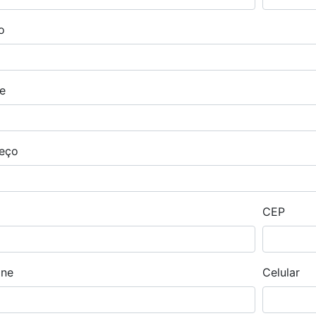
o
e
eço
CEP
one
Celular