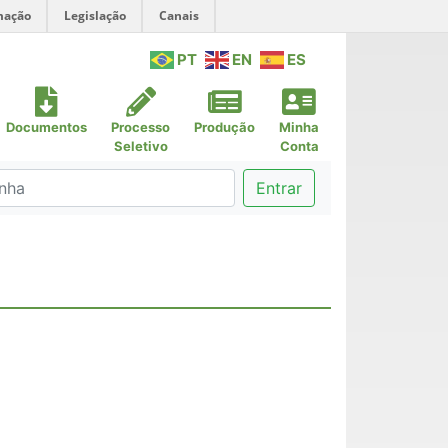
mação
Legislação
Canais
PT
EN
ES
Documentos
Processo
Produção
Minha
Seletivo
Conta
Entrar