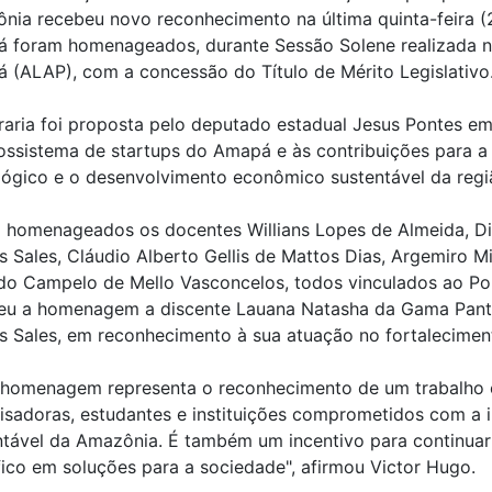
nia recebeu novo reconhecimento na última quinta-feira (
 foram homenageados, durante Sessão Solene realizada na
 (ALAP), com a concessão do Título de Mérito Legislativo
raria foi proposta pelo deputado estadual Jesus Pontes e
ossistema de startups do Amapá e às contribuições para 
lógico e o desenvolvimento econômico sustentável da regi
 homenageados os docentes Willians Lopes de Almeida, Di
 Sales, Cláudio Alberto Gellis de Mattos Dias, Argemiro Mi
do Campelo de Mello Vasconcelos, todos vinculados ao P
eu a homenagem a discente Lauana Natasha da Gama Panto
 Sales, em reconhecimento à sua atuação no fortalecimen
 homenagem representa o reconhecimento de um trabalho c
isadoras, estudantes e instituições comprometidos com a
ntável da Amazônia. É também um incentivo para continu
ífico em soluções para a sociedade", afirmou Victor Hugo.