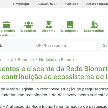
Simplifique!
Comunica BR
Participe
Acesso à infor
alendário
Docentes
Discente
Disciplinas
Laboratórios
cadêmico
6.
 Inicial
Bionorte
Notícias da Bionorte
entes e discente da Rede Biono
 contribuição ao ecossistema de
o de Mérito Legislativo reconhece atuação de pesquisado
endedorismo tecnológico e do desenvolvimento sustentáv
 – A atuação da Rede Bionorte na formação de pesquisado