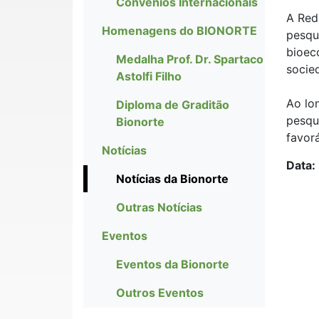
Convênios Internacionais
A Red
Homenagens do BIONORTE
pesqui
bioec
Medalha Prof. Dr. Spartaco
socie
Astolfi Filho
Ao lo
Diploma de Graditão
pesqu
Bionorte
favor
Notícias
Data:
Notícias da Bionorte
Outras Notícias
Eventos
Eventos da Bionorte
Outros Eventos