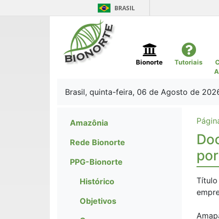
BRASIL
Bionorte
Tutoriais
C
A
Brasil, quinta-feira, 06 de Agosto de 202
Página
Amazônia
Doc
Rede Bionorte
por
PPG-Bionorte
Títul
Histórico
empre
Objetivos
Amapá