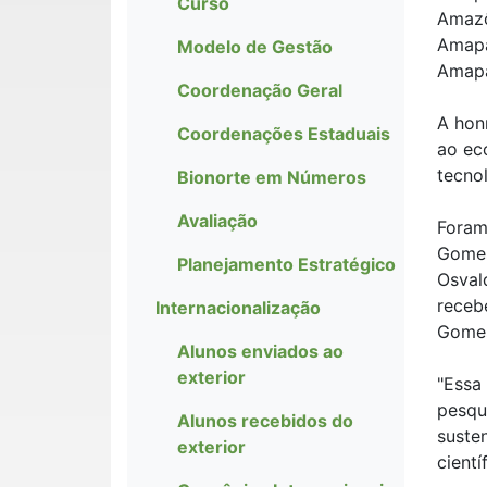
Curso
Amazô
Amapá
Modelo de Gestão
Amapá
Coordenação Geral
A hon
Coordenações Estaduais
ao ec
tecno
Bionorte em Números
Avaliação
Foram
Gomes
Planejamento Estratégico
Osval
receb
Internacionalização
Gomes
Alunos enviados ao
exterior
"Essa
pesqu
Alunos recebidos do
suste
exterior
cient