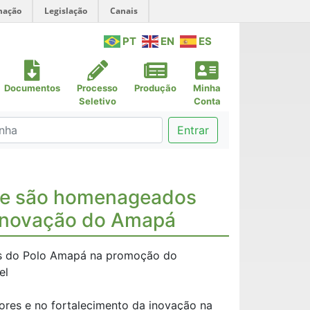
mação
Legislação
Canais
PT
EN
ES
Documentos
Processo
Produção
Minha
Seletivo
Conta
Entrar
rte são homenageados
 inovação do Amapá
res do Polo Amapá na promoção do
el
res e no fortalecimento da inovação na