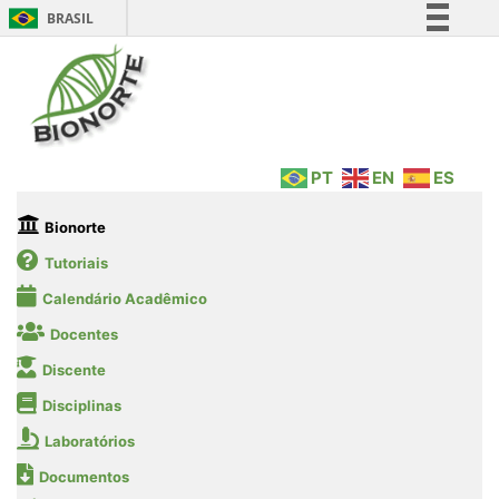
BRASIL
Simplifique!
Comunica BR
Participe
Acesso à informação
PT
EN
ES
Legislação
Canais
Bionorte
Tutoriais
Calendário Acadêmico
Docentes
Discente
Disciplinas
Laboratórios
Documentos