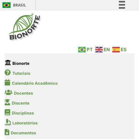
BRASIL
Simplifique!
Comunica BR
Participe
Acesso à informação
PT
EN
ES
Legislação
Canais
Bionorte
Tutoriais
Calendário Acadêmico
Docentes
Discente
Disciplinas
Laboratórios
Documentos