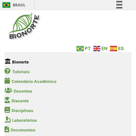
BRASIL
Simplifique!
Comunica BR
Participe
Acesso à informação
PT
EN
ES
Legislação
Canais
Bionorte
Tutoriais
Calendário Acadêmico
Docentes
Discente
Disciplinas
Laboratórios
Documentos