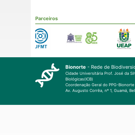
Parceiros
Bionorte
- Rede de Biodiversi
Cidade Universitária Prof. José da S
Biológicas(ICB)
Coordenação Geral do PPG-Bionorte 
Av. Augusto Corrêa, nº 1, Guamá, Be