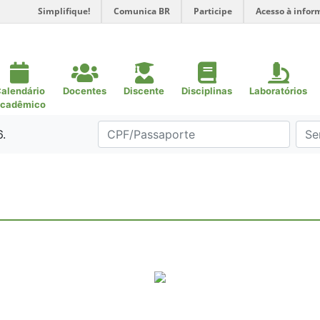
Simplifique!
Comunica BR
Participe
Acesso à infor
alendário
Docentes
Discente
Disciplinas
Laboratórios
cadêmico
6.