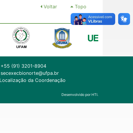
Voltar
Topo
+55 (91) 3201-8904
secexecbionorte@ufpa.br
Localização da Coordenação
Desenvolvido por HTI.