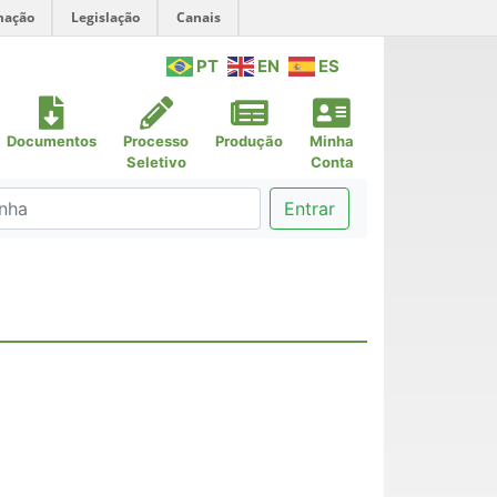
mação
Legislação
Canais
PT
EN
ES
Documentos
Processo
Produção
Minha
Seletivo
Conta
Entrar