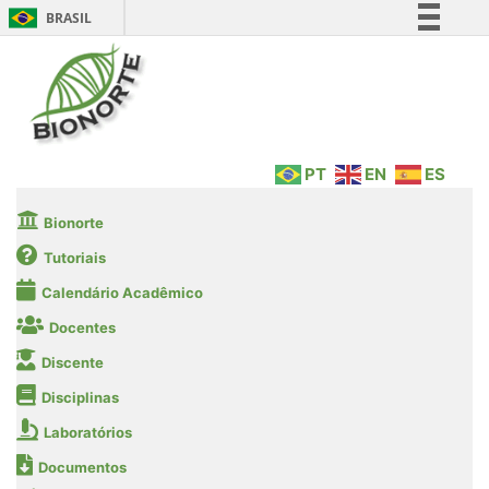
BRASIL
Simplifique!
Comunica BR
Participe
Acesso à informação
PT
EN
ES
Legislação
Canais
Bionorte
Tutoriais
Calendário Acadêmico
Docentes
Discente
Disciplinas
Laboratórios
Documentos