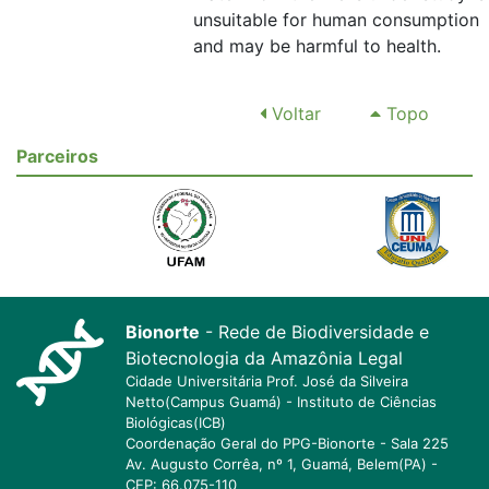
unsuitable for human consumption
and may be harmful to health.
Voltar
Topo
Parceiros
Bionorte
- Rede de Biodiversidade e
Biotecnologia da Amazônia Legal
Cidade Universitária Prof. José da Silveira
Netto(Campus Guamá) - Instituto de Ciências
Biológicas(ICB)
Coordenação Geral do PPG-Bionorte - Sala 225
Av. Augusto Corrêa, nº 1, Guamá, Belem(PA) -
CEP: 66.075-110