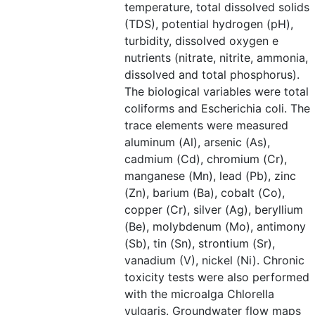
temperature, total dissolved solids
(TDS), potential hydrogen (pH),
turbidity, dissolved oxygen e
nutrients (nitrate, nitrite, ammonia,
dissolved and total phosphorus).
The biological variables were total
coliforms and Escherichia coli. The
trace elements were measured
aluminum (Al), arsenic (As),
cadmium (Cd), chromium (Cr),
manganese (Mn), lead (Pb), zinc
(Zn), barium (Ba), cobalt (Co),
copper (Cr), silver (Ag), beryllium
(Be), molybdenum (Mo), antimony
(Sb), tin (Sn), strontium (Sr),
vanadium (V), nickel (Ni). Chronic
toxicity tests were also performed
with the microalga Chlorella
vulgaris. Groundwater flow maps