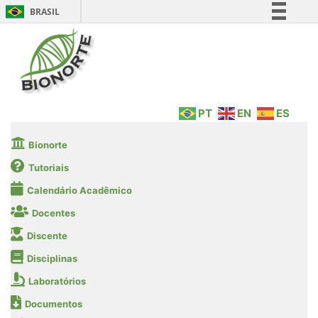
BRASIL
Simplifique!
Comunica BR
Participe
Acesso à informação
PT
EN
ES
Legislação
Canais
Bionorte
Tutoriais
Calendário Acadêmico
Docentes
Discente
Disciplinas
Laboratórios
Documentos