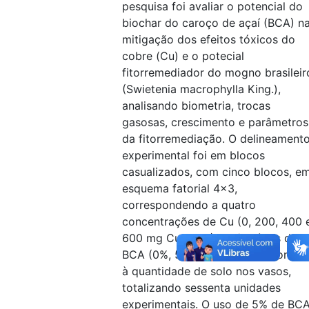
pesquisa foi avaliar o potencial do
biochar do caroço de açaí (BCA) n
mitigação dos efeitos tóxicos do
cobre (Cu) e o potecial
fitorremediador do mogno brasileir
(Swietenia macrophylla King.),
analisando biometria, trocas
gasosas, crescimento e parâmetros
da fitorremediação. O delineament
experimental foi em blocos
casualizados, com cinco blocos, e
esquema fatorial 4x3,
correspondendo a quatro
concentrações de Cu (0, 200, 400 
600 mg Cu kg-1 ) e três níveis de
BCA (0%, 5% e 10%) proporcionais
à quantidade de solo nos vasos,
totalizando sessenta unidades
experimentais. O uso de 5% de BC