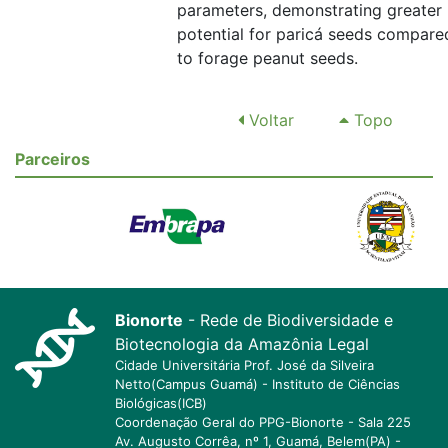
parameters, demonstrating greater
potential for paricá seeds compare
to forage peanut seeds.
Voltar
Topo
Parceiros
Bionorte
- Rede de Biodiversidade e
Biotecnologia da Amazônia Legal
Cidade Universitária Prof. José da Silveira
Netto(Campus Guamá) - Instituto de Ciências
Biológicas(ICB)
Coordenação Geral do PPG-Bionorte - Sala 225
Av. Augusto Corrêa, nº 1, Guamá, Belem(PA) -