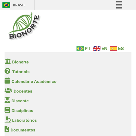
BRASIL
Simplifique!
Comunica BR
Participe
Acesso à informação
PT
EN
ES
Legislação
Canais
Bionorte
Tutoriais
Calendário Acadêmico
Docentes
Discente
Disciplinas
Laboratórios
Documentos