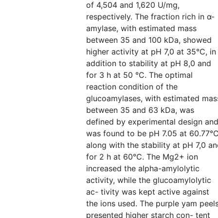
of 4,504 and 1,620 U/mg,
respectively. The fraction rich in α-
amylase, with estimated mass
between 35 and 100 kDa, showed
higher activity at pH 7,0 at 35°C, in
addition to stability at pH 8,0 and
for 3 h at 50 °C. The optimal
reaction condition of the
glucoamylases, with estimated mas
between 35 and 63 kDa, was
defined by experimental design an
was found to be pH 7.05 at 60.77°C
along with the stability at pH 7,0 a
for 2 h at 60°C. The Mg2+ ion
increased the alpha-amylolytic
activity, while the glucoamylolytic
ac- tivity was kept active against
the ions used. The purple yam peel
presented higher starch con- tent