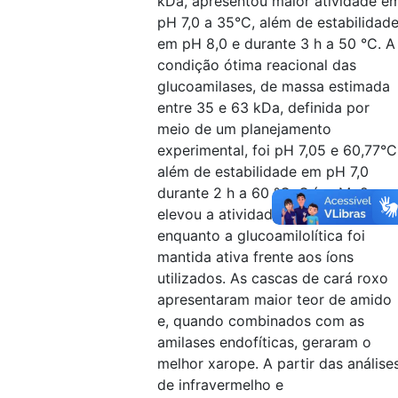
kDa, apresentou maior atividade e
pH 7,0 a 35°C, além de estabilidad
em pH 8,0 e durante 3 h a 50 °C. A
condição ótima reacional das
glucoamilases, de massa estimada
entre 35 e 63 kDa, definida por
meio de um planejamento
experimental, foi pH 7,05 e 60,77°C
além de estabilidade em pH 7,0
durante 2 h a 60 °C. O íon Mg2+
elevou a atividade alfa-amilolítica,
enquanto a glucoamilolítica foi
mantida ativa frente aos íons
utilizados. As cascas de cará roxo
apresentaram maior teor de amido
e, quando combinados com as
amilases endofíticas, geraram o
melhor xarope. A partir das análise
de infravermelho e