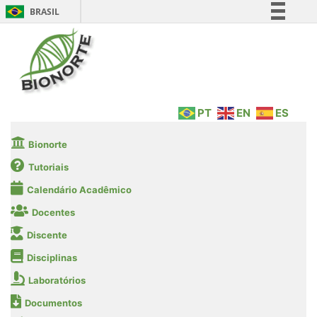
BRASIL
Simplifique!
Comunica BR
Participe
Acesso à informação
PT
EN
ES
Legislação
Canais
Bionorte
Tutoriais
Calendário Acadêmico
Docentes
Discente
Disciplinas
Laboratórios
Documentos