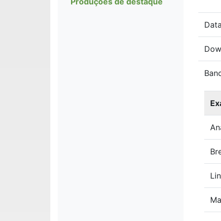
Produções de destaque
Data
Dow
Ban
Ex
An
Br
Li
Ma