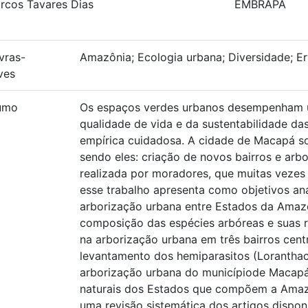
rcos Tavares Dias
EMBRAPA
vras-
Amazônia; Ecologia urbana; Diversidade; E
ves
umo
Os espaços verdes urbanos desempenham u
qualidade de vida e da sustentabilidade d
empírica cuidadosa. A cidade de Macapá so
sendo eles: criação de novos bairros e arb
realizada por moradores, que muitas vezes 
esse trabalho apresenta como objetivos anal
arborização urbana entre Estados da Amazô
composição das espécies arbóreas e suas 
na arborização urbana em três bairros cent
levantamento dos hemiparasitos (Lorantha
arborização urbana do municípiode Macap
naturais dos Estados que compõem a Amazôni
uma revisão sistemática dos artigos disponí