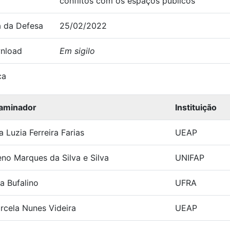
conflitos com os espaços públicos
 da Defesa
25/02/2022
nload
Em sigilo
ca
aminador
Instituição
a Luzia Ferreira Farias
UEAP
eno Marques da Silva e Silva
UNIFAP
na Bufalino
UFRA
rcela Nunes Videira
UEAP