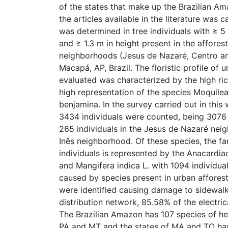
of the states that make up the Brazilian Am
the articles available in the literature was 
was determined in tree individuals with ≥ 5
and ≥ 1.3 m in height present in the affores
neighborhoods (Jesus de Nazaré, Centro and
Macapá, AP, Brazil. The floristic profile of u
evaluated was characterized by the high ri
high representation of the species Moquile
benjamina. In the survey carried out in this
3434 individuals were counted, being 3076 
265 individuals in the Jesus de Nazaré nei
Inês neighborhood. Of these species, the fa
individuals is represented by the Anacardi
and Mangifera indica L. with 1094 individu
caused by species present in urban afforest
were identified causing damage to sidewalk
distribution network, 85.58% of the electri
The Brazilian Amazon has 107 species of hem
PA and MT and the states of MA and TO have 