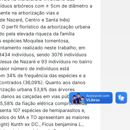
ivíduos arbóreos com ≥ 5cm de diâmetro a
sente na arborização vias e
 de Nazaré, Centro e Santa Inês)
 O perfil florístico da arborização urbana
do pela elevada riqueza da família
as espécies Moquilea tomentosa,
antamento realizado neste trabalho, em
 3434 indivíduos, sendo 3076 indivíduos
 Jesus de Nazaré e 93 indivíduos no bairro
maior número de indivíduos está
om 34% de frequência das espécies e a
ncontrados (36,09%). Quanto aos danos
rização urbana 53,8% das árvores
 danos as calçadas em vias públicas e na
85,58% da fiação elétrica comprometida
senta 107 espécies de hemiparasitos e,
tados do MA e TO apresentam as maiores
right) Kunth ex DC., Ficus benjamina L.,