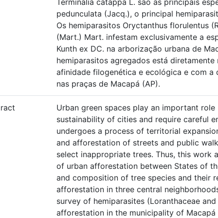
Terminalia catappa L. são as principais es
pedunculata (Jacq.), o principal hemiparas
Os hemiparasitos Oryctanthus florulentus (Ri
(Mart.) Mart. infestam exclusivamente a esp
Kunth ex DC. na arborização urbana de Mac
hemiparasitos agregados está diretamente 
afinidade filogenética e ecológica e com a
nas praças de Macapá (AP).
ract
Urban green spaces play an important role i
sustainability of cities and require careful 
undergoes a process of territorial expansi
and afforestation of streets and public wal
select inappropriate trees. Thus, this work a
of urban afforestation between States of t
and composition of tree species and their rel
afforestation in three central neighborhood
survey of hemiparasites (Loranthaceae and 
afforestation in the municipality of Macapá 