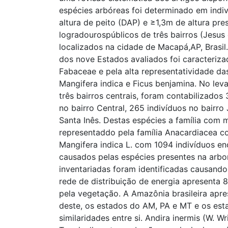
espécies arbóreas foi determinado em ind
altura de peito (DAP) e ≥1,3m de altura pre
logradourospúblicos de três bairros (Jesus
localizados na cidade de Macapá,AP, Brasil.
dos nove Estados avaliados foi caracteriza
Fabaceae e pela alta representatividade d
Mangifera indica e Ficus benjamina. No lev
três bairros centrais, foram contabilizados
no bairro Central, 265 indivíduos no bairro
Santa Inês. Destas espécies a família com 
representaddo pela família Anacardiacea c
Mangifera indica L. com 1094 indivíduos e
causados pelas espécies presentes na arbo
inventariadas foram identificadas causando
rede de distribuição de energia apresenta 
pela vegetação. A Amazônia brasileira apre
deste, os estados do AM, PA e MT e os es
similaridades entre si. Andira inermis (W. W