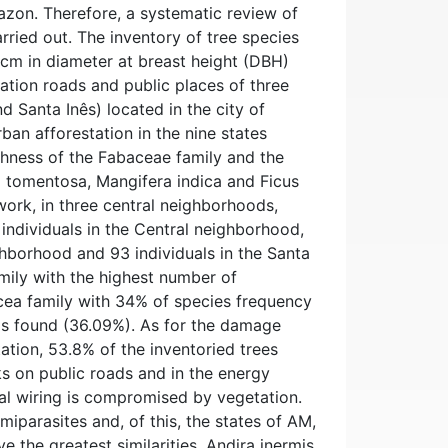
azon. Therefore, a systematic review of
carried out. The inventory of tree species
 cm in diameter at breast height (DBH)
tation roads and public places of three
 Santa Inês) located in the city of
rban afforestation in the nine states
chness of the Fabaceae family and the
a tomentosa, Mangifera indica and Ficus
 work, in three central neighborhoods,
individuals in the Central neighborhood,
ghborhood and 93 individuals in the Santa
mily with the highest number of
acea family with 34% of species frequency
als found (36.09%). As for the damage
ation, 53.8% of the inventoried trees
s on public roads and in the energy
cal wiring is compromised by vegetation.
iparasites and, of this, the states of AM,
the greatest similarities. Andira inermis