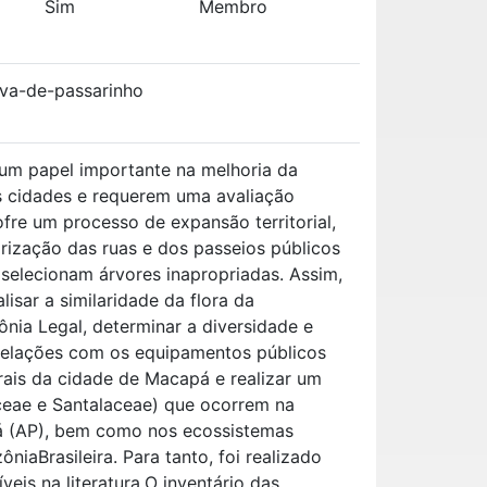
Sim
Membro
rva-de-passarinho
m papel importante na melhoria da
as cidades e requerem uma avaliação
fre um processo de expansão territorial,
orização das ruas e dos passeios públicos
selecionam árvores inapropriadas. Assim,
isar a similaridade da flora da
nia Legal, determinar a diversidade e
relações com os equipamentos públicos
rais da cidade de Macapá e realizar um
ceae e Santalaceae) que ocorrem na
á (AP), bem como nos ecossistemas
aBrasileira. Para tanto, foi realizado
veis na literatura.O inventário das