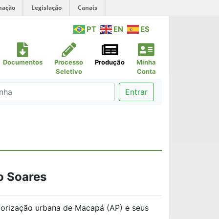
mação
Legislação
Canais
PT
EN
ES
Documentos
Processo
Produção
Minha
Seletivo
Conta
Entrar
o Soares
borização urbana de Macapá (AP) e seus