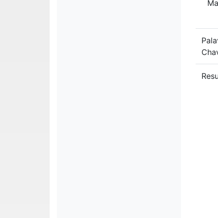
Ma
Pala
Cha
Res