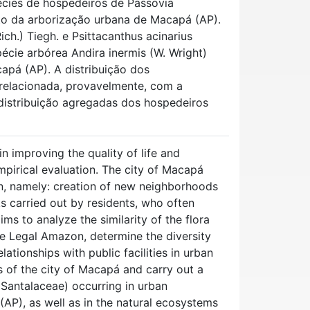
pécies de hospedeiros de Passovia
ito da arborização urbana de Macapá (AP).
ch.) Tiegh. e Psittacanthus acinarius
écie arbórea Andira inermis (W. Wright)
apá (AP). A distribuição dos
relacionada, provavelmente, com a
 distribuição agregadas dos hospedeiros
n improving the quality of life and
empirical evaluation. The city of Macapá
on, namely: creation of new neighborhoods
ks carried out by residents, who often
ims to analyze the similarity of the flora
he Legal Amazon, determine the diversity
ationships with public facilities in urban
s of the city of Macapá and carry out a
Santalaceae) occurring in urban
(AP), as well as in the natural ecosystems