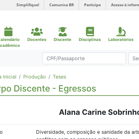
Simplifique!
Comunica BR
Participe
Acesso à infor
alendário
Docentes
Discente
Disciplinas
Laboratórios
cadêmico
 Inicial
Produção
Teses
po Discente - Egressos
Alana Carine Sobrinh
lo
Diversidade, composição e sanidade da ar