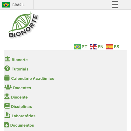
BRASIL
Simplifique!
Comunica BR
Participe
Acesso à informação
PT
EN
ES
Legislação
Canais
Bionorte
Tutoriais
Calendário Acadêmico
Docentes
Discente
Disciplinas
Laboratórios
Documentos