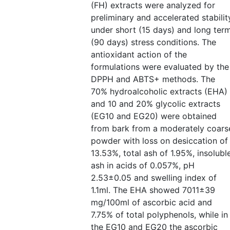
(FH) extracts were analyzed for
preliminary and accelerated stabilit
under short (15 days) and long ter
(90 days) stress conditions. The
antioxidant action of the
formulations were evaluated by the
DPPH and ABTS+ methods. The
70% hydroalcoholic extracts (EHA)
and 10 and 20% glycolic extracts
(EG10 and EG20) were obtained
from bark from a moderately coars
powder with loss on desiccation of
13.53%, total ash of 1.95%, insolubl
ash in acids of 0.057%, pH
2.53±0.05 and swelling index of
1.1ml. The EHA showed 7011±39
mg/100ml of ascorbic acid and
7.75% of total polyphenols, while in
the EG10 and EG20 the ascorbic