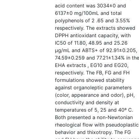
acid content was 3034±0 and
6137±0 mg/100mL and total
polyphenols of 2 .65 and 3.55%
respectively. The extracts showed
DPPH antioxidant capacity, with
IC50 of 11.80, 48.95 and 25.26
µg/mL and ABTS+ of 92.91±0.205,
74.59±0.259 and 77.21±1.34% in th
EHA extracts , EG10 and EG20,
respectively. The FB, FG and FH
formulations showed stability
against organoleptic parameters
(color, appearance and odor), pH,
conductivity and density at
temperatures of 5, 25 and 40º C.
Both presented a non-Newtonian
rheological flow with pseudoplastic
behavior and thixotropy. The FG