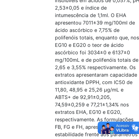
insolúveis em ácidos de 0,057%, p
2,53±0,05 e índice de
intumescência de 1,1ml. O EHA
apresentou 7011±39 mg/100ml de
ácido ascórbico e 7,75% de
polifenóis totais, enquanto que, nos
EG10 e EG20 o teor de ácido
ascórbico foi 3034±0 e 6137±0
mg/100mL e de polifenóis totais de
2,65 e 3,55% respectivamente. Os
extratos apresentaram capacidade
antioxidante DPPH, com IC50 de
11,80, 48,95 e 25,26 µg/mL e
ABTS+ de 92,91±0,205,
74,59±0,259 e 77,21±1,34% nos
extratos EHA, EG10 e EG20,
respectivamente. As formulações
FB, FG e FH, apresentaram
estabilidade frente aos parâmetros