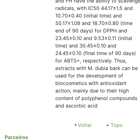
and FH have the ability to scaveng
radicals, with IC50 44.17±1.5 and
10.70±0.40 (initial time) and
50.17±1.08 and 18.70±0.80 (time
end of 90 days) for DPPH and
23.45±0.10 and 9.53±0.11 (initial
time) and 30.45±0.10 and
24.45±0.10 (final time of 90 days)
for ABTS+, respectively. Thus,
extracts with M. dubia bark can be
used for the development of
biocosmetics with antioxidant
action, mainly due to their high
content of polyphenol compounds
and ascorbic acid
Voltar
Topo
Parceiros