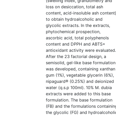
(swelling index, granulometry and
loss on desiccation, total ash
content, acid-insoluble ash content
to obtain hydroalcoholic and
glycolic extracts. In the extracts,
phytochemical prospection,
ascorbic acid, total polyphenols
content and DPPH and ABTS+
antioxidant activity were evaluated.
After the 23 factorial design, a
semisolid, gel-like base formulation
was developed, containing xanthan
gum (1%), vegetable glycerin (6%),
nipaguard® (0.25%) and deionized
water (q.s.p 100ml). 10% M. dubia
extracts were added to this base
formulation. The base formulation
(FB) and the formulations containin
the glycolic (FG) and hydroalcoholi