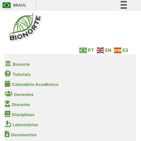
BRASIL
Simplifique!
Comunica BR
Participe
Acesso à informação
PT
EN
ES
Legislação
Canais
Bionorte
Tutoriais
Calendário Acadêmico
Docentes
Discente
Disciplinas
Laboratórios
Documentos