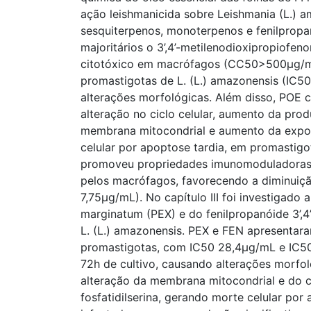
ação leishmanicida sobre Leishmania (L.) 
sesquiterpenos, monoterpenos e fenilpro
majoritários o 3’,4’-metilenodioxipropiofen
citotóxico em macrófagos (CC50>500μg/mL)
promastigotas de L. (L.) amazonensis (IC5
alterações morfológicas. Além disso, POE 
alteração no ciclo celular, aumento da pro
membrana mitocondrial e aumento da exposi
celular por apoptose tardia, em promastigo
promoveu propriedades imunomoduladoras, 
pelos macrófagos, favorecendo a diminuiçã
7,75μg/mL). No capítulo III foi investigado 
marginatum (PEX) e do fenilpropanóide 3’,4
L. (L.) amazonensis. PEX e FEN apresentaram
promastigotas, com IC50 28,4μg/mL e IC50
72h de cultivo, causando alterações morfo
alteração da membrana mitocondrial e do c
fosfatidilserina, gerando morte celular po