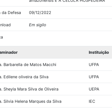
amazonensis E A CÉLULA HOSPEDEIRA
 da Defesa
09/12/2022
nload
Em sigilo
ca
aminador
Instituição
a. Barbarella de Matos Macchi
UFPA
. Edilene oliveira da Silva
UFPA
a. Sheyla Mara Silva de Oliveira
UEPA
a. Silvia Helena Marques da Silva
IEC