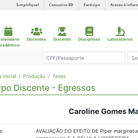
Simplifique!
Comunica BR
Participe
Acesso à infor
alendário
Docentes
Discente
Disciplinas
Laboratórios
cadêmico
 Inicial
Produção
Teses
po Discente - Egressos
Caroline Gomes M
lo
AVALIAÇÃO DO EFEITO DE Piper marginatu