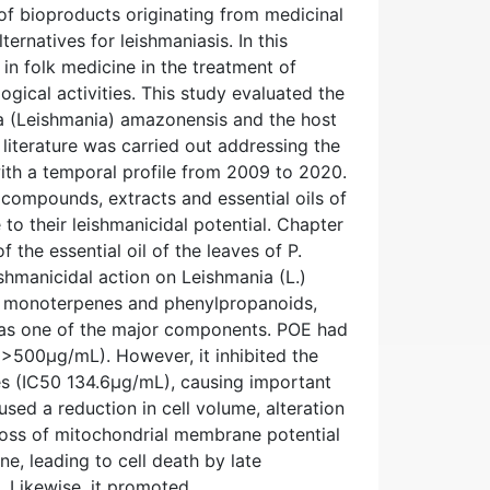
 of bioproducts originating from medicinal
ernatives for leishmaniasis. In this
in folk medicine in the treatment of
ogical activities. This study evaluated the
a (Leishmania) amazonensis and the host
e literature was carried out addressing the
 with a temporal profile from 2009 to 2020.
 compounds, extracts and essential oils of
to their leishmanicidal potential. Chapter
 the essential oil of the leaves of P.
hmanicidal action on Leishmania (L.)
s, monoterpenes and phenylpropanoids,
as one of the major components. POE had
500μg/mL). However, it inhibited the
es (IC50 134.6μg/mL), causing important
sed a reduction in cell volume, alteration
 loss of mitochondrial membrane potential
e, leading to cell death by late
. Likewise, it promoted