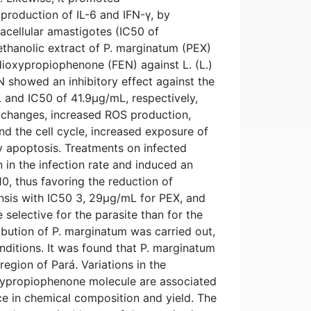
roduction of IL-6 and IFN-γ, by
acellular amastigotes (IC50 of
e ethanolic extract of P. marginatum (PEX)
ioxypropiophenone (FEN) against L. (L.)
 showed an inhibitory effect against the
 and IC50 of 41.9μg/mL, respectively,
l changes, increased ROS production,
d the cell cycle, increased exposure of
y apoptosis. Treatments on infected
 in the infection rate and induced an
10, thus favoring the reduction of
ensis with IC50 3, 29μg/mL for PEX, and
elective for the parasite than for the
tribution of P. marginatum was carried out,
onditions. It was found that P. marginatum
egion of Pará. Variations in the
xypropiophenone molecule are associated
ce in chemical composition and yield. The