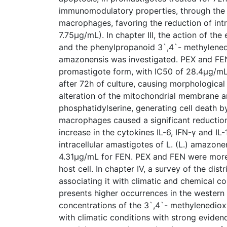
immunomodulatory properties, through the p
macrophages, favoring the reduction of intr
7.75μg/mL). In chapter III, the action of th
and the phenylpropanoid 3`,4`- methylened
amazonensis was investigated. PEX and FEN
promastigote form, with IC50 of 28.4μg/mL
after 72h of culture, causing morphologica
alteration of the mitochondrial membrane an
phosphatidylserine, generating cell death b
macrophages caused a significant reduction
increase in the cytokines IL-6, IFN-γ and IL-
intracellular amastigotes of L. (L.) amazon
4.31μg/mL for FEN. PEX and FEN were more s
host cell. In chapter IV, a survey of the dis
associating it with climatic and chemical c
presents higher occurrences in the western r
concentrations of the 3`,4`- methylenedio
with climatic conditions with strong eviden