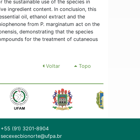
 the sustainable use of the species in
ve ingredient content. In conclusion, this
essential oil, ethanol extract and the
iophenone from P. marginatum act on the
zonensis, demonstrating that the species
compounds for the treatment of cutaneous
Voltar
Topo
+55 (91) 3201-8904
secexecbionorte@ufpa.br