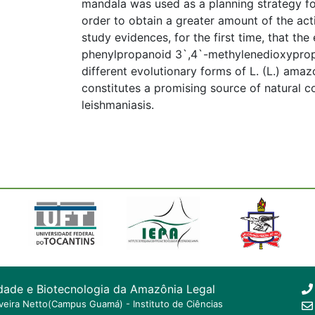
mandala was used as a planning strategy for
order to obtain a greater amount of the acti
study evidences, for the first time, that the 
phenylpropanoid 3`,4`-methylenedioxyprop
different evolutionary forms of L. (L.) ama
constitutes a promising source of natural 
leishmaniasis.
dade e Biotecnologia da Amazônia Legal
ilveira Netto(Campus Guamá) - Instituto de Ciências