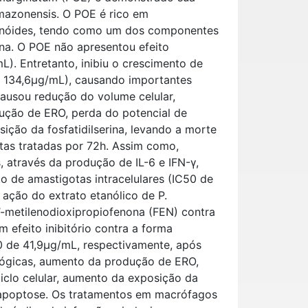
amazonensis. O POE é rico em
panóides, tendo como um dos componentes
ona. O POE não apresentou efeito
. Entretanto, inibiu o crescimento de
0 134,6μg/mL), causando importantes
causou redução do volume celular,
dução de ERO, perda do potencial de
ção da fosfatidilserina, levando a morte
tas tratadas por 72h. Assim como,
através da produção de IL-6 e IFN-γ,
o de amastigotas intracelulares (IC50 de
a ação do extrato etanólico de P.
’-metilenodioxipropiofenona (FEN) contra
 efeito inibitório contra a forma
 de 41,9μg/mL, respectivamente, após
lógicas, aumento da produção de ERO,
iclo celular, aumento da exposição da
r apoptose. Os tratamentos em macrófagos