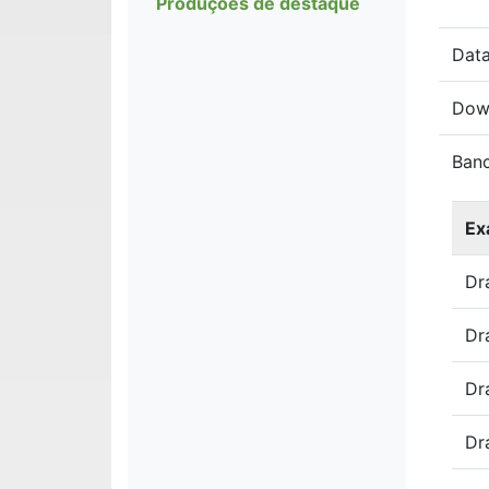
Produções de destaque
Data
Dow
Ban
Ex
Dr
Dra
Dr
Dr