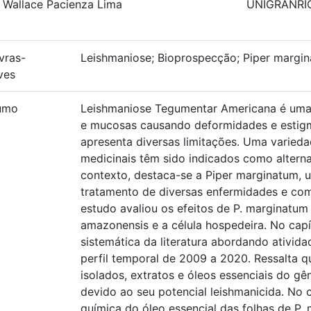
. Wallace Pacienza Lima
UNIGRANRI
vras-
Leishmaniose; Bioprospecção; Piper margin
ves
umo
Leishmaniose Tegumentar Americana é uma
e mucosas causando deformidades e estigma
apresenta diversas limitações. Uma varieda
medicinais têm sido indicados como alterna
contexto, destaca-se a Piper marginatum, u
tratamento de diversas enfermidades e com 
estudo avaliou os efeitos de P. marginatum
amazonensis e a célula hospedeira. No capít
sistemática da literatura abordando ativid
perfil temporal de 2009 a 2020. Ressalta
isolados, extratos e óleos essenciais do g
devido ao seu potencial leishmanicida. No c
química do óleo essencial das folhas de P