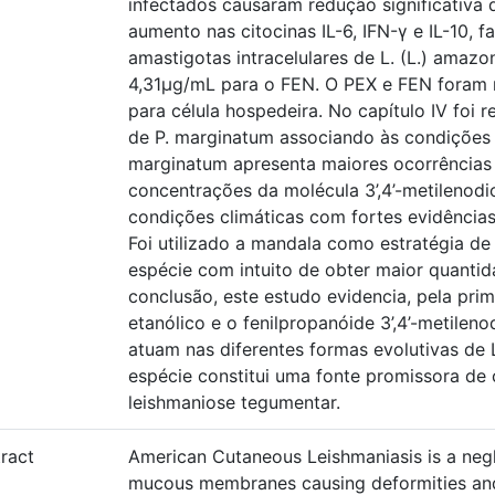
infectados causaram redução significativa 
aumento nas citocinas IL-6, IFN-γ e IL-10,
amastigotas intracelulares de L. (L.) amaz
4,31μg/mL para o FEN. O PEX e FEN foram m
para célula hospedeira. No capítulo IV foi 
de P. marginatum associando às condições 
marginatum apresenta maiores ocorrências 
concentrações da molécula 3’,4’-metilenod
condições climáticas com fortes evidência
Foi utilizado a mandala como estratégia de
espécie com intuito de obter maior quantid
conclusão, este estudo evidencia, pela prim
etanólico e o fenilpropanóide 3’,4’-metile
atuam nas diferentes formas evolutivas de 
espécie constitui uma fonte promissora de
leishmaniose tegumentar.
ract
American Cutaneous Leishmaniasis is a negl
mucous membranes causing deformities and 