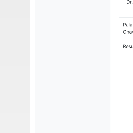
Dr
Pala
Cha
Res