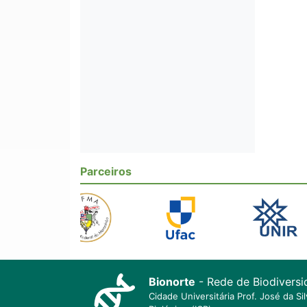
Parceiros
Bionorte
- Rede de Biodiversi
Cidade Universitária Prof. José da S