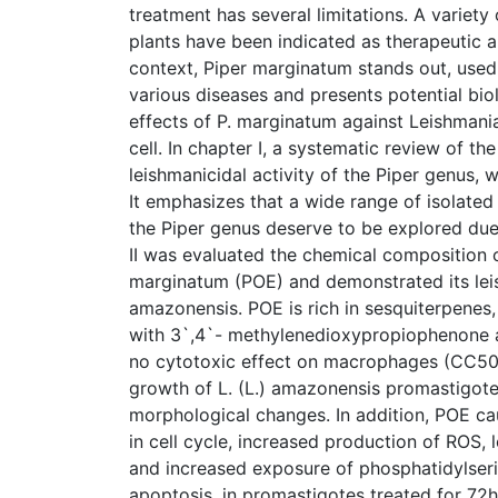
treatment has several limitations. A variety
plants have been indicated as therapeutic alt
context, Piper marginatum stands out, used 
various diseases and presents potential biol
effects of P. marginatum against Leishmani
cell. In chapter I, a systematic review of th
leishmanicidal activity of the Piper genus,
It emphasizes that a wide range of isolated
the Piper genus deserve to be explored due 
II was evaluated the chemical composition of
marginatum (POE) and demonstrated its leis
amazonensis. POE is rich in sesquiterpene
with 3`,4`- methylenedioxypropiophenone 
no cytotoxic effect on macrophages (CC50>
growth of L. (L.) amazonensis promastigot
morphological changes. In addition, POE cau
in cell cycle, increased production of ROS,
and increased exposure of phosphatidylserin
apoptosis, in promastigotes treated for 72h