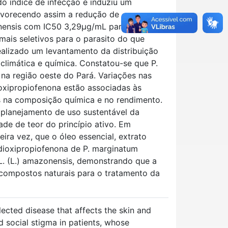
do índice de infecção e induziu um
 favorecendo assim a redução de
onensis com IC50 3,29μg/mL para o PEX, e
ais seletivos para o parasito do que
realizado um levantamento da distribuição
climática e química. Constatou-se que P.
na região oeste do Pará. Variações nas
ioxipropiofenona estão associadas às
s na composição química e no rendimento.
 planejamento de uso sustentável da
ade de teor do princípio ativo. Em
eira vez, que o óleo essencial, extrato
nodioxipropiofenona de P. marginatum
L. (L.) amazonensis, demonstrando que a
 compostos naturais para o tratamento da
ected disease that affects the skin and
social stigma in patients, whose