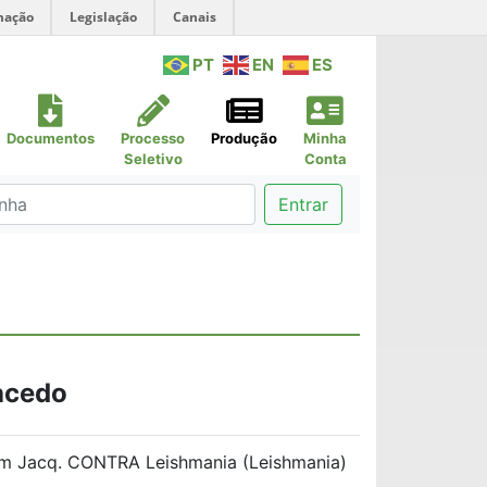
mação
Legislação
Canais
PT
EN
ES
Documentos
Processo
Produção
Minha
Seletivo
Conta
Entrar
acedo
m Jacq. CONTRA Leishmania (Leishmania)