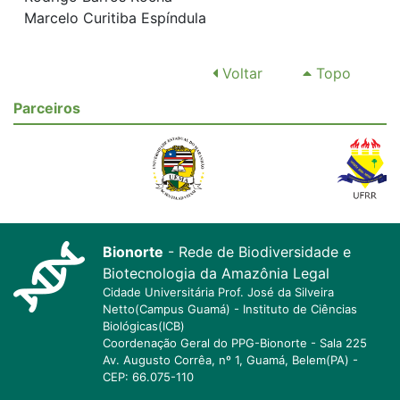
Marcelo Curitiba Espíndula
Voltar
Topo
Parceiros
Bionorte
- Rede de Biodiversidade e
Biotecnologia da Amazônia Legal
Cidade Universitária Prof. José da Silveira
Netto(Campus Guamá) - Instituto de Ciências
Biológicas(ICB)
Coordenação Geral do PPG-Bionorte - Sala 225
Av. Augusto Corrêa, nº 1, Guamá, Belem(PA) -
CEP: 66.075-110