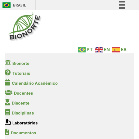
BRASIL
Simplifique!
Comunica BR
Participe
Acesso à informação
PT
EN
ES
Legislação
Canais
Bionorte
Tutoriais
Calendário Acadêmico
Docentes
Discente
Disciplinas
Laboratórios
Documentos